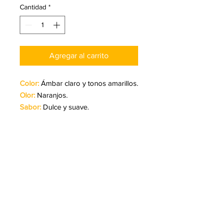
Cantidad
*
Agregar al carrito
Color:
Ámbar claro y tonos amarillos.
Olor:
Naranjos.
Sabor:
Dulce y suave.
Obtenida de néctar de las flores
blancas del naranjo.
Relajante y eficaz contra el insomnio,
ansiedad y estrés. Posee
propiedades antibacterianas y
refuerza el sistema inmune.