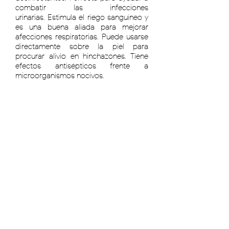
combatir las infecciones
urinarias.
Estimula el riego sanguíneo y
es una buena aliada para mejorar
afecciones respiratorias. Puede usarse
directamente sobre la piel para
procurar alivio en hinchazones. Tiene
efectos antisépticos frente a
microorganismos nocivos.
Recomendable su consumo para
quienes sufran de infección de orina o
vejiga.
COMPRAR