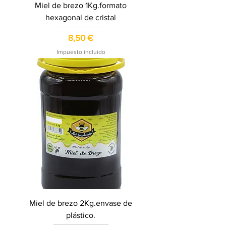
Miel de brezo 1Kg.formato
hexagonal de cristal
Precio
8,50 €
Impuesto incluido
Miel de brezo 2Kg.envase de
plástico.