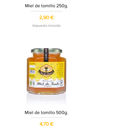
Miel de tomillo 250g.
Precio
2,90 €
Impuesto incluido
Miel de tomillo 500g.
Precio
4,70 €