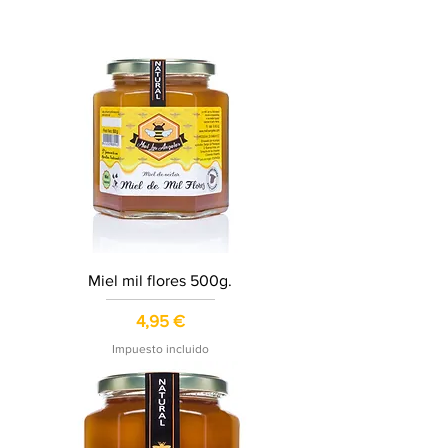
Miel mil flores 500g.
Precio
4,95 €
Impuesto incluido