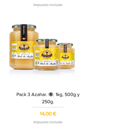
Impuesto incluido
Pack 3 Azahar. 🐝. 1kg, 500g y
250g.
Precio
14,00 €
Impuesto incluido