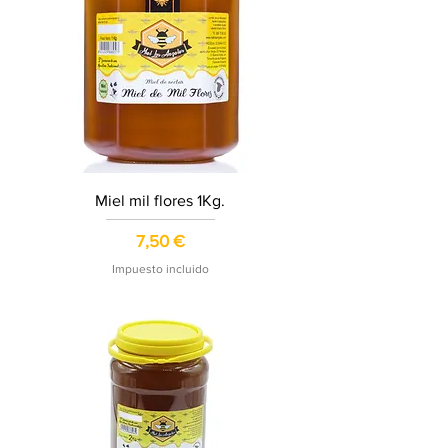
Miel mil flores 1Kg.
Precio
7,50 €
Impuesto incluido