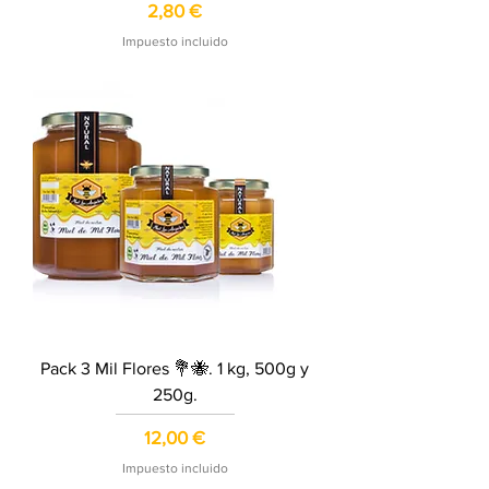
Precio
2,80 €
Impuesto incluido
Pack 3 Mil Flores 💐🐝. 1 kg, 500g y
250g.
Precio
12,00 €
Impuesto incluido