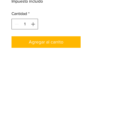
Impuesto incluido
Cantidad
*
Agregar al carrito
Color:
Ámbar claro y tonos amarillos.
Olor:
Naranjos.
Sabor:
Dulce y suave.
Obtenida de néctar de las flores
blancas del naranjo. Relajante y
eficaz contra el insomnio, ansiedad y
estrés. Posee propiedades
antibacterianas y refuerza el sistema
inmune. ​Ideal para antes de dormir o
para relajarse.​