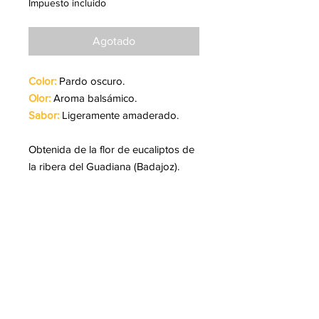
Impuesto incluido
Agotado
Color:
Pardo oscuro.
Olor:
Aroma balsámico.
Sabor:
Ligeramente amaderado.
Obtenida de la flor de eucaliptos de
la ribera del Guadiana (Badajoz).
Refuerza el sistema inmunológico
fortaleciéndonos antes posibles
resfriados y gripes así como
enfermedades respiratorias (tos,
faringitis, asmas, ...). Alivia la
congestión nasal y el exceso de
mucosa.