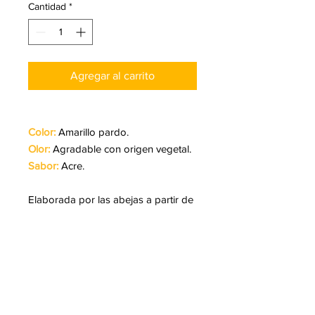
Cantidad
*
Agregar al carrito
Color:
Amarillo pardo.
Olor:
Agradable con origen vegetal.
Sabor:
Acre.
Elaborada por las abejas a partir de
resinas de árboles, cera, aceites
esenciales y polen.
Posee propiedades
antimicrobianas, antiinflamatorias y
antivirales. Bueno para el sistema